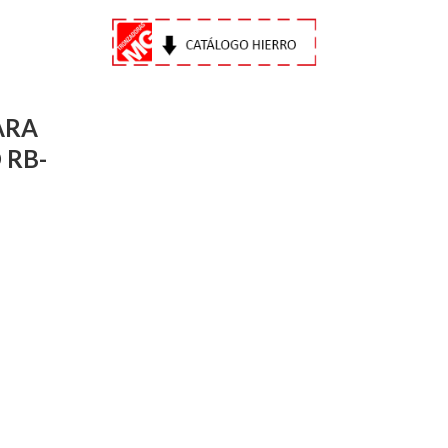
ARA
 RB-